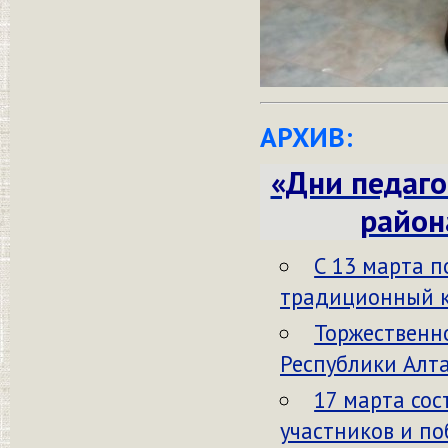
АРХИВ:
«Дни педаго
район
С 13 марта п
традиционный ко
Торжественн
Республики Алта
17 марта со
участников и п