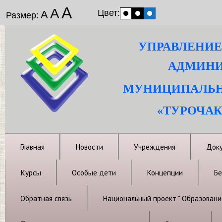
А
А
Цвет:
А
Размер:
УПРАВЛЕНИЕ
АДМИНИ
МУНИЦИПАЛЬН
«ТУРОЧАК
Главная
Новости
Учреждения
Док
Курсы
Особые дети
Концепции
Бе
Обратная связь
Национальный проект " Образовани