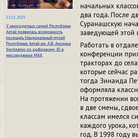
начальных классо
два года. После д
13.11.2025
Суранашскую нача
У многодетных семей Республики
заведующей этой 
Алтай появилась возможность
посещать Национальный музей
Работать в отдале
Республики Алтай им. А.В. Анохина
бесплатно по цифровому ID в
конференции прих
мессенджере МАХ
тракторах до села
которые сейчас р
тогда Зинаида Пе
оформляла классны
На протяжении вс
в две смены, сдв
классам имелся с
каждого урока, ко
год. В 1998 году 