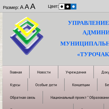
А
А
Цвет:
А
Размер:
УПРАВЛЕНИЕ
АДМИНИ
МУНИЦИПАЛЬН
«ТУРОЧАК
Главная
Новости
Учреждения
Док
Курсы
Особые дети
Концепции
Бе
Обратная связь
Национальный проект " Образовани