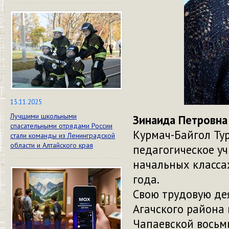
13.11.2025
Лучшими школьными
Зинаида Петровна
спасательными отрядами России
Курмач-Байгол Ту
стали команды из Ленинградской
области и Алтайского края
педагогическое у
начальных класса
года.
Свою трудовую де
Агачского района
Чапаевской восьм