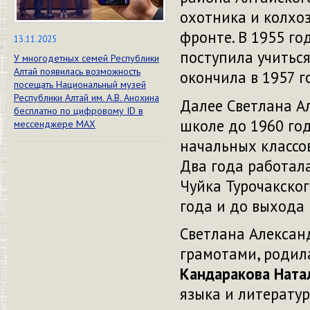
охотника и колхоз
фронте. В 1955 г
13.11.2025
поступила учитьс
У многодетных семей Республики
Алтай появилась возможность
окончила в 1957 г
посещать Национальный музей
Республики Алтай им. А.В. Анохина
Далее Светлана А
бесплатно по цифровому ID в
школе до 1960 год
мессенджере МАХ
начальных классо
Два года работала
Чуйка Турочакского
года и до выхода 
Светлана Алексан
грамотами, родила
Кандаракова Ната
языка и литерату