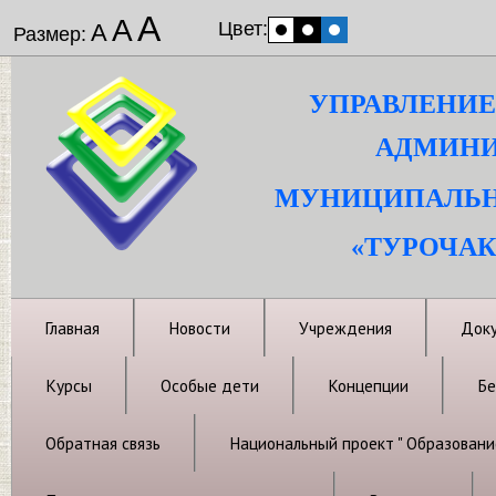
А
А
Цвет:
А
Размер:
УПРАВЛЕНИЕ
АДМИНИ
МУНИЦИПАЛЬН
«ТУРОЧАК
Главная
Новости
Учреждения
Док
Курсы
Особые дети
Концепции
Бе
Обратная связь
Национальный проект " Образовани