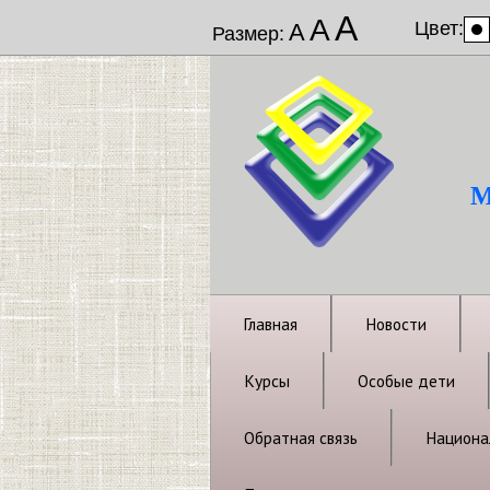
А
А
Цвет:
А
Размер:
М
Главная
Новости
Курсы
Особые дети
Обратная связь
Национал