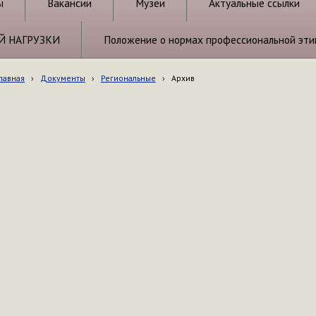
ы
Вакансии
Музеи
Актуальные ссылки
Й НАГРУЗКИ
Положение о нормах профессиональной эти
лавная
›
Документы
›
Региональные
›
Архив