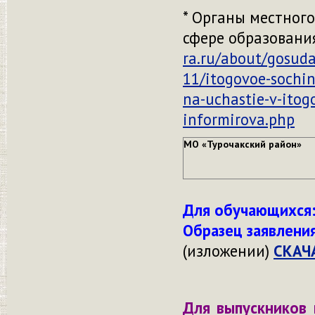
* Органы местног
сфере образовани
ra.ru/about/gosuda
11/itogovoe-sochin
na-uchastie-v-itog
informirova.php
МО «Турочакский район»
Для обучающихся
Образец
заявлени
(изложении)
СКАЧ
Для выпускников