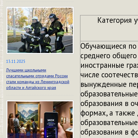
Категория у
Обучающиеся по
среднего общего 
13.11.2025
иностранные гра
Лучшими школьными
числе соотечест
спасательными отрядами России
стали команды из Ленинградской
вынужденные пе
области и Алтайского края
образовательные
образования в о
формах, а также
образовательные
образования в ф