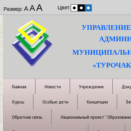
А
А
Цвет:
А
Размер:
УПРАВЛЕНИЕ
АДМИНИ
МУНИЦИПАЛЬН
«ТУРОЧАК
Главная
Новости
Учреждения
Док
Курсы
Особые дети
Концепции
Бе
Обратная связь
Национальный проект " Образовани