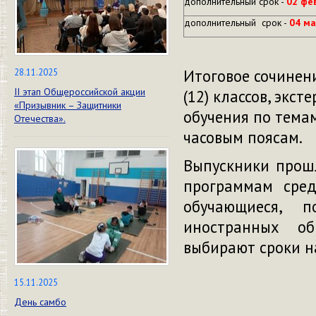
дополнительный срок -
02 фе
дополнительный срок -
04 ма
Итоговое сочинен
28.11.2025
II этап Общероссийской акции
(12) классов, экст
«Призывник – Защитники
обучения по тема
Отечества».
часовым поясам.
Выпускники прошл
программам сред
обучающиеся, 
иностранных обр
выбирают сроки н
15.11.2025
День самбо