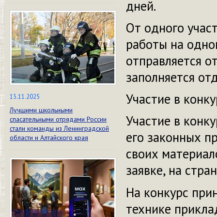
дней.
От одного учас
работы на одно
отправляется о
заполняется отд
Участие в конку
13.11.2025
Лучшими школьными
Участие в конку
спасательными отрядами России
стали команды из Ленинградской
его законных п
области и Алтайского края
своих материал
заявке, на стра
На конкурс при
технике прикла