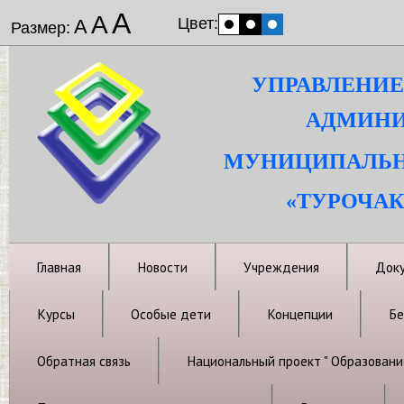
А
А
Цвет:
А
Размер:
УПРАВЛЕНИЕ
АДМИНИ
МУНИЦИПАЛЬН
«ТУРОЧАК
Главная
Новости
Учреждения
Док
Курсы
Особые дети
Концепции
Бе
Обратная связь
Национальный проект " Образовани