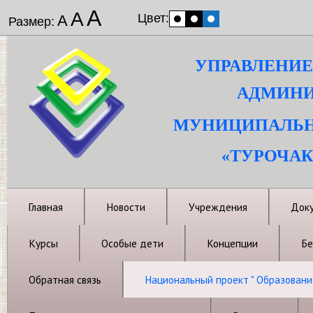
А
А
Цвет:
А
Размер:
УПРАВЛЕНИЕ
АДМИНИ
МУНИЦИПАЛЬН
«ТУРОЧАК
Главная
Новости
Учреждения
Док
Курсы
Особые дети
Концепции
Бе
Обратная связь
Национальный проект " Образовани