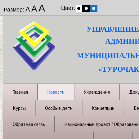
А
А
Цвет:
А
Размер:
УПРАВЛЕНИЕ
АДМИНИ
МУНИЦИПАЛЬН
«ТУРОЧАК
Главная
Новости
Учреждения
Док
Курсы
Особые дети
Концепции
Бе
Обратная связь
Национальный проект " Образовани