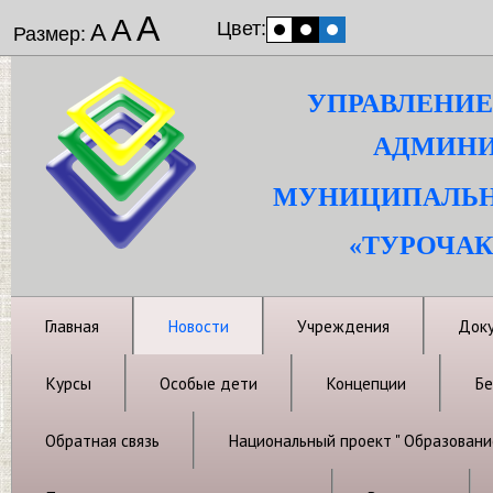
А
А
Цвет:
А
Размер:
УПРАВЛЕНИЕ
АДМИНИ
МУНИЦИПАЛЬН
«ТУРОЧАК
Главная
Новости
Учреждения
Док
Курсы
Особые дети
Концепции
Бе
Обратная связь
Национальный проект " Образовани