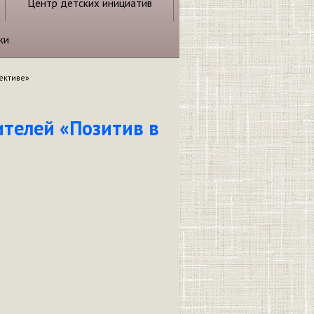
Центр детских инициатив
ки
ективе»
телей «Позитив в