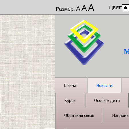
А
А
Цвет:
А
Размер:
М
Главная
Новости
Курсы
Особые дети
Обратная связь
Национал