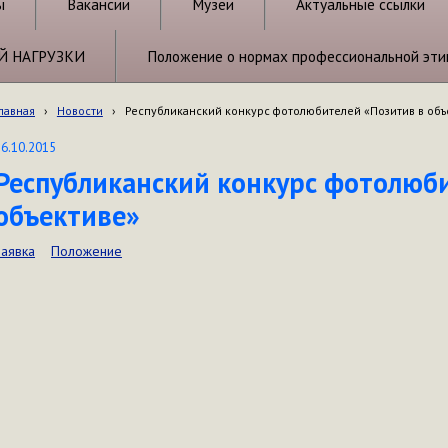
ы
Вакансии
Музеи
Актуальные ссылки
Й НАГРУЗКИ
Положение о нормах профессиональной эти
лавная
›
Новости
›
Республиканский конкурс фотолюбителей «Позитив в объ
26.10.2015
Республиканский конкурс фотолюби
объективе»
Заявка
Положение