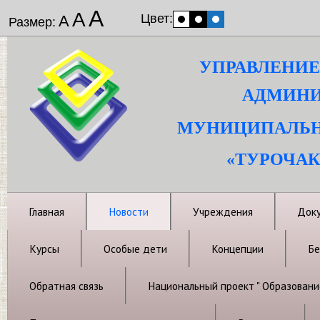
А
А
Цвет:
А
Размер:
УПРАВЛЕНИЕ
АДМИНИ
МУНИЦИПАЛЬН
«ТУРОЧАК
Главная
Новости
Учреждения
Док
Курсы
Особые дети
Концепции
Бе
Обратная связь
Национальный проект " Образовани