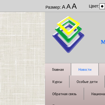
А
А
Цвет:
А
Размер:
М
Главная
Новости
Курсы
Особые дети
Обратная связь
Национал