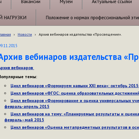
ы
Вакансии
Музеи
Актуальные ссылки
Й НАГРУЗКИ
Положение о нормах профессиональной эти
лавная
›
Новости
›
Архив вебинаров издательства «Просвещение».
09.11.2015
Архив вебинаров издательства «П
Архив вебинаров
Популярные темы:
Цикл вебинаров «Формируем навыки XXI века»: октябрь 201
Цикл вебинаров «ФГОС: оценка образовательных достижений
Цикл вебинаров «Формирование и оценка универсальных уче
февраль-апрель 2015
Цикл вебинаров на тему: «Планируемые результаты и оценка
февраль–май 2015
Цикл вебинаров «Оценка метапредметных результатов в ос