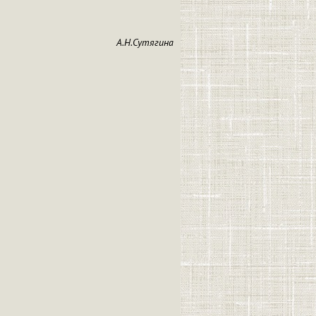
А.Н.Сутягина