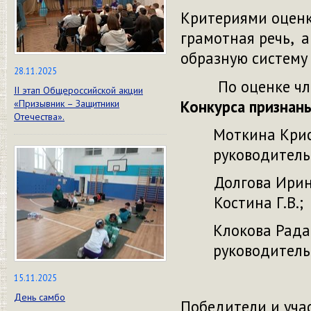
Критериями оценк
грамотная речь, 
образную систему 
28.11.2025
По оценке чле
II этап Общероссийской акции
Конкурса признан
«Призывник – Защитники
Отечества».
Моткина Крис
руководитель
Долгова Ирин
Костина Г.В.;
Клокова Рада
руководитель
15.11.2025
День самбо
Победители и уча