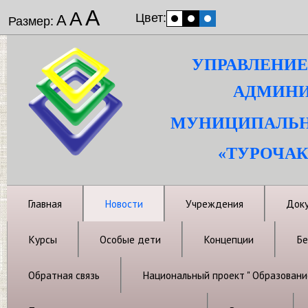
А
А
Цвет:
А
Размер:
УПРАВЛЕНИЕ
АДМИНИ
МУНИЦИПАЛЬН
«ТУРОЧАК
Главная
Новости
Учреждения
Док
Курсы
Особые дети
Концепции
Бе
Обратная связь
Национальный проект " Образовани