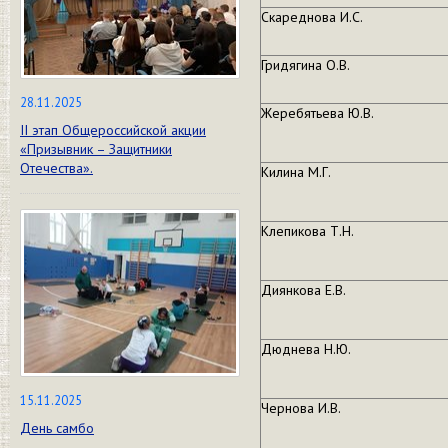
Скареднова И.С.
Гридягина О.В.
28.11.2025
Жеребятьева Ю.В.
II этап Общероссийской акции
«Призывник – Защитники
Отечества».
Килина М.Г.
Клепикова Т.Н.
Диянкова Е.В.
Дюднева Н.Ю.
15.11.2025
Чернова И.В.
День самбо