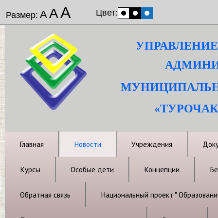
А
А
Цвет:
А
Размер:
УПРАВЛЕНИЕ
АДМИНИ
МУНИЦИПАЛЬН
«ТУРОЧАК
Главная
Новости
Учреждения
Док
Курсы
Особые дети
Концепции
Бе
Обратная связь
Национальный проект " Образовани