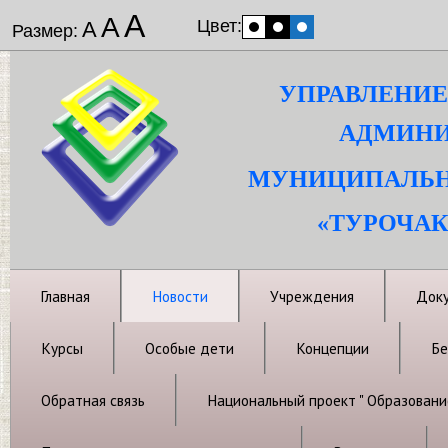
А
А
Цвет:
А
Размер:
УПРАВЛЕНИЕ
АДМИНИ
МУНИЦИПАЛЬН
«ТУРОЧАК
Главная
Новости
Учреждения
Док
Курсы
Особые дети
Концепции
Бе
Обратная связь
Национальный проект " Образовани