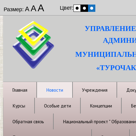
А
А
Цвет:
А
Размер:
УПРАВЛЕНИЕ
АДМИНИ
МУНИЦИПАЛЬН
«ТУРОЧАК
Главная
Новости
Учреждения
Док
Курсы
Особые дети
Концепции
Бе
Обратная связь
Национальный проект " Образовани