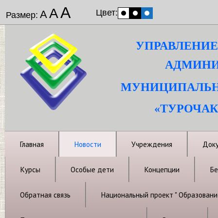
А
А
Цвет:
А
Размер:
УПРАВЛЕНИЕ
АДМИНИ
МУНИЦИПАЛЬН
«ТУРОЧАК
Главная
Новости
Учреждения
Док
Курсы
Особые дети
Концепции
Бе
Обратная связь
Национальный проект " Образовани