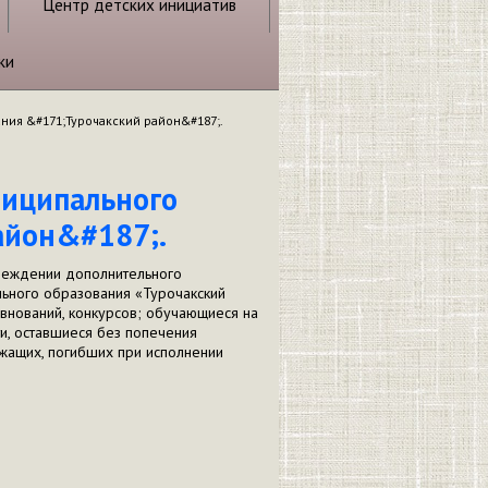
Центр детских инициатив
ки
ния &#171;Турочакский район&#187;.
ниципального
айон&#187;.
реждении дополнительного
льного образования «Турочакский
внований, конкурсов; обучающиеся на
и, оставшиеся без попечения
жащих, погибших при исполнении