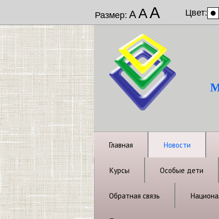
А
А
Цвет:
А
Размер:
М
Главная
Новости
Курсы
Особые дети
Обратная связь
Национал