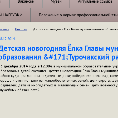
ы
Вакансии
Музеи
Актуальные ссылки
Й НАГРУЗКИ
Положение о нормах профессиональной эти
лавная
›
Новости
›
Детская новогодняя Ёлка Главы муниципального образова
08.12.2014
Детская новогодняя Ёлка Главы му
образования &#171;Турочакский р
25 декабря 2014 года в 12.00ч
. в муниципальном образовательном уч
образования детей состоится детская новогодняя Ёлка Главы муниципа
район» куда приглашены: одаренные дети; победители олимпиад, соре
хорошо и отлично; дети из малообеспеченных семей; дети-сироты; дет
родителей; дети из многодетных и малоимущих семей; дети военнослу
служебных обязанностей.