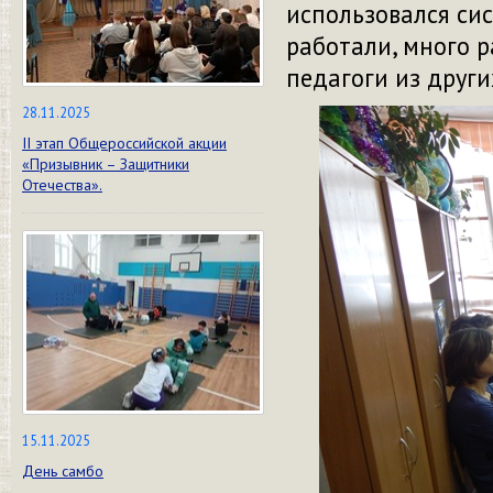
использовался си
работали, много 
педагоги из друг
28.11.2025
II этап Общероссийской акции
«Призывник – Защитники
Отечества».
15.11.2025
День самбо