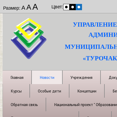
А
А
Цвет:
А
Размер:
УПРАВЛЕНИЕ
АДМИНИ
МУНИЦИПАЛЬН
«ТУРОЧАК
Главная
Новости
Учреждения
Док
Курсы
Особые дети
Концепции
Бе
Обратная связь
Национальный проект " Образовани