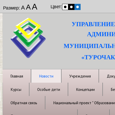
А
А
Цвет:
А
Размер:
УПРАВЛЕНИЕ
АДМИНИ
МУНИЦИПАЛЬН
«ТУРОЧАК
Главная
Новости
Учреждения
Док
Курсы
Особые дети
Концепции
Бе
Обратная связь
Национальный проект " Образовани