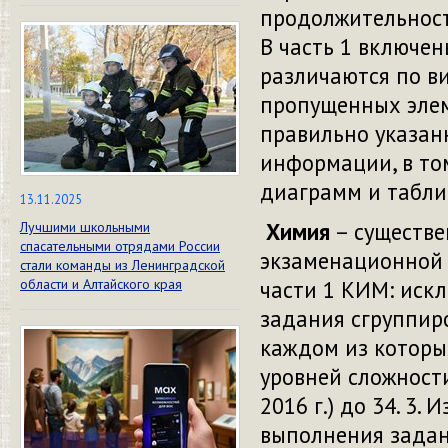
продолжительност
В часть 1 включе
различаются по в
пропущенных элем
правильно указанн
информации, в то
диаграмм и табли
13.11.2025
Химия
– существе
Лучшими школьными
спасательными отрядами России
экзаменационной 
стали команды из Ленинградской
области и Алтайского края
части 1 КИМ: иск
задания сгруппир
каждом из которых
уровней сложности
2016 г.) до 34. 3.
выполнения задан