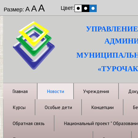
А
А
Цвет:
А
Размер:
УПРАВЛЕНИЕ
АДМИНИ
МУНИЦИПАЛЬН
«ТУРОЧАК
Главная
Новости
Учреждения
Док
Курсы
Особые дети
Концепции
Бе
Обратная связь
Национальный проект " Образовани