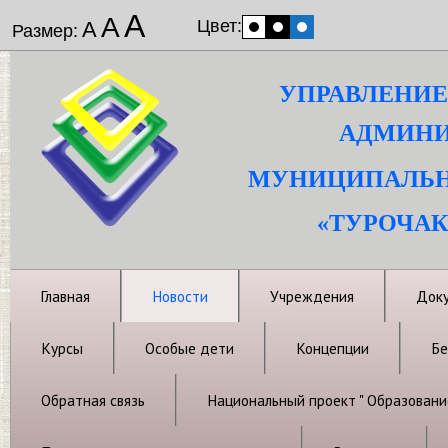
А
А
Цвет:
А
Размер:
УПРАВЛЕНИЕ
АДМИНИ
МУНИЦИПАЛЬН
«ТУРОЧАК
Главная
Новости
Учреждения
Док
Курсы
Особые дети
Концепции
Бе
Обратная связь
Национальный проект " Образовани