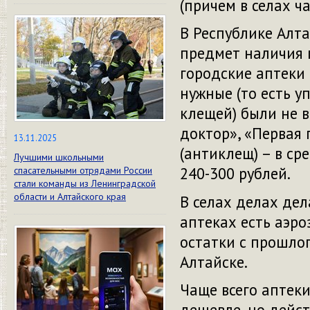
(причем в селах ча
В Республике Алт
предмет наличия 
городские аптеки 
нужные (то есть 
клещей) были не в
доктор», «Первая 
13.11.2025
(антиклещ) – в ср
Лучшими школьными
240-300 рублей.
спасательными отрядами России
стали команды из Ленинградской
области и Алтайского края
В селах делах дел
аптеках есть аэро
остатки с прошлог
Алтайске.
Чаще всего аптек
дешевле, но дейст