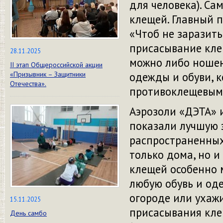
для человека). Са
клещей. Главный 
«Чтоб не заразить
присасывание клещ
28.11.2025
можно либо ношен
II этап Общероссийской акции
«Призывник – Защитники
одежды и обуви, 
Отечества».
противоклещевым
Аэрозоли «ДЭТА» и
показали лучшую 
распространенных
только дома, но и
клещей особенно 
любую обувь и оде
огороде или ухажи
15.11.2025
присасывания кле
День самбо