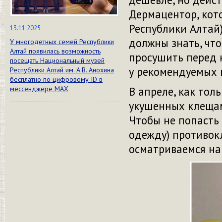
Дермацентор, кот
Республики Алтай)
13.11.2025
должны знать, чт
У многодетных семей Республики
Алтай появилась возможность
просушить перед н
посещать Национальный музей
у рекомендуемых 
Республики Алтай им. А.В. Анохина
бесплатно по цифровому ID в
В апреле, как тол
мессенджере МАХ
укушенных клещам
Чтобы не попасть
одежду) противок
осматриваемся на