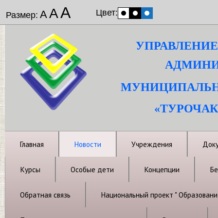
А
А
Цвет:
А
Размер:
УПРАВЛЕНИЕ
АДМИНИ
МУНИЦИПАЛЬН
«ТУРОЧАК
Главная
Новости
Учреждения
Док
Курсы
Особые дети
Концепции
Бе
Обратная связь
Национальный проект " Образовани