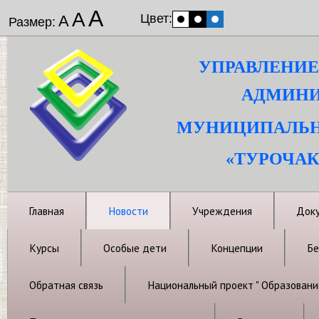
А
А
Цвет:
А
Размер:
УПРАВЛЕНИЕ
АДМИНИ
МУНИЦИПАЛЬН
«ТУРОЧАК
Главная
Новости
Учреждения
Док
Курсы
Особые дети
Концепции
Бе
Обратная связь
Национальный проект " Образовани