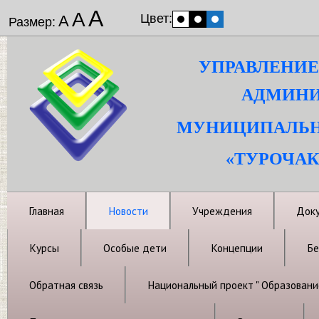
А
А
Цвет:
А
Размер:
УПРАВЛЕНИЕ
АДМИНИ
МУНИЦИПАЛЬН
«ТУРОЧАК
Главная
Новости
Учреждения
Док
Курсы
Особые дети
Концепции
Бе
Обратная связь
Национальный проект " Образовани