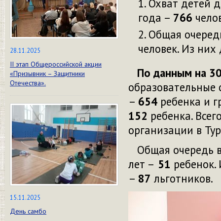
Охват детей д
года –
766
челов
Общая очередн
человек. Из них 
28.11.2025
II этап Общероссийской акции
По данным на 30
«Призывник – Защитники
Отечества».
образовательные 
–
654
ребенка и г
152
ребенка. Все
организации в Тур
Общая очередь в
лет –
51
ребенок.
–
87
льготников.
15.11.2025
День самбо