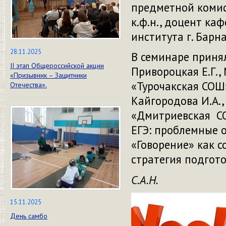
предметной комисс
к.ф.н., доцент к
института г. Барна
28.11.2025
В семинаре принял
II этап Общероссийской акции
Привороцкая Е.Г.
«Призывник – Защитники
«Турочакская СОШ»
Отечества».
Кайгородова И.А.,
«Дмитриевская СО
ЕГЭ: проблемные 
«Говорение» как с
стратегия подгото
С.А.Н.
15.11.2025
День самбо