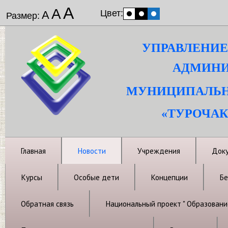
А
А
Цвет:
А
Размер:
УПРАВЛЕНИЕ
АДМИНИ
МУНИЦИПАЛЬН
«ТУРОЧАК
Главная
Новости
Учреждения
Док
Курсы
Особые дети
Концепции
Бе
Обратная связь
Национальный проект " Образовани