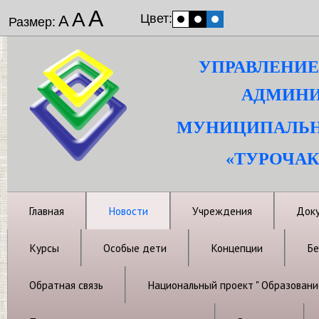
А
А
Цвет:
А
Размер:
УПРАВЛЕНИЕ
АДМИНИ
МУНИЦИПАЛЬН
«ТУРОЧАК
Главная
Новости
Учреждения
Док
Курсы
Особые дети
Концепции
Бе
Обратная связь
Национальный проект " Образовани