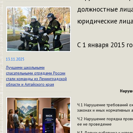
должностные лица 
юридические лица 
С 1 января 2015 г
13.11.2025
Лучшими школьными
спасательными отрядами России
стали команды из Ленинградской
области и Алтайского края
Наруше
Ч.1 Нарушение требований о
законах и иных нормативных а
Ч.2 Нарушение порядка прове
ее не проведение
Ч.3 Допуск работника к испо