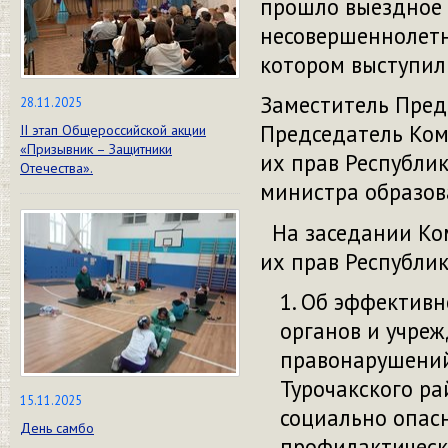
прошло выездное 
несовершеннолетн
котором выступил
Заместитель Пред
28.11.2025
Председатель Ком
II этап Общероссийской акции
«Призывник – Защитники
их прав Республи
Отечества».
министра образов
На заседании Ком
их прав Республи
Об эффективн
органов и учре
правонарушений
Турочакского р
15.11.2025
социально опас
День самбо
профилактическ