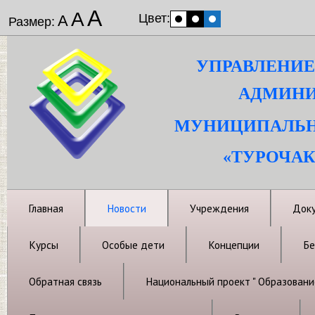
А
А
Цвет:
А
Размер:
УПРАВЛЕНИЕ
АДМИНИ
МУНИЦИПАЛЬН
«ТУРОЧАК
Главная
Новости
Учреждения
Док
Курсы
Особые дети
Концепции
Бе
Обратная связь
Национальный проект " Образовани