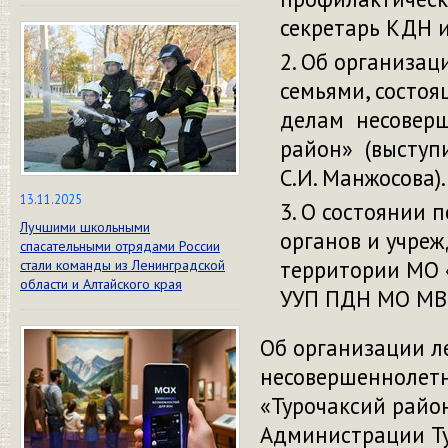
секретарь КДН и
Об организац
семьями, состо
делам несоверш
район» (выступ
С.И. Манжосова).
13.11.2025
О состоянии 
Лучшими школьными
органов и учре
спасательными отрядами России
территории МО 
стали команды из Ленинградской
области и Алтайского края
УУП ПДН МО МВД 
Об организации ле
несовершеннолетн
«Турочаксий райо
Администрации Ту