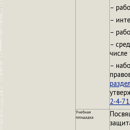
– раб
– инт
– раб
– сред
числе
– наб
право
раздел
утвер
2-4-71
Посвя
Учебная
площадка
защит