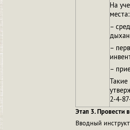
На уч
места:
– сре
дыхан
– пер
инвен
– при
Такие
утвер
2-4-87
Этап 3. Провести 
Вводный инструкт