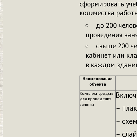
сформировать учеб
количества работн
до 200 челов
проведения заня
свыше 200 ч
кабинет или кла
в каждом здани
Наименование
объекта
Включ
Комплект средств
для проведения
занятий
– плак
– схе
– сла