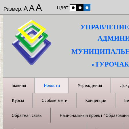
А
А
Цвет:
А
Размер:
УПРАВЛЕНИЕ
АДМИНИ
МУНИЦИПАЛЬН
«ТУРОЧАК
Главная
Новости
Учреждения
Док
Курсы
Особые дети
Концепции
Бе
Обратная связь
Национальный проект " Образовани