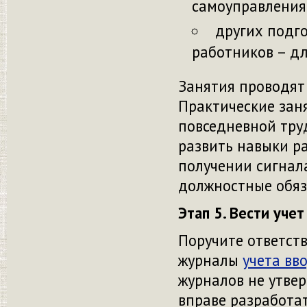
самоуправления
других подг
работников – д
Занятия проводят
Практические заня
повседневной тру
развить навыки р
получении сигнал
должностные обяз
Этап 5. Вести уче
Поручите ответст
журналы
учета вв
журналов не утве
вправе разработат