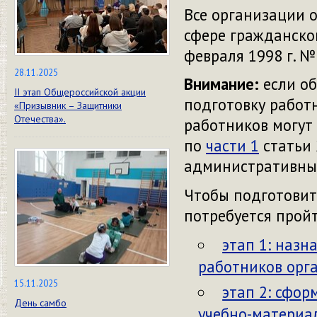
Все организации 
сфере гражданской
февраля 1998 г. №
28.11.2025
Внимание:
если об
II этап Общероссийской акции
подготовку работн
«Призывник – Защитники
Отечества».
работников могут
по
части 1
статьи 
административны
Чтобы подготовит
потребуется пройт
этап 1: назн
работников орг
15.11.2025
этап 2: сфор
День самбо
учебно-материа