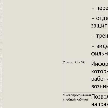
– пер
– отд
защит
– тре
– вид
фильм
Инфор
Уголок ГО и ЧС
котор
работ
возни
Позво
Многопрофильный
учебный кабинет
напра