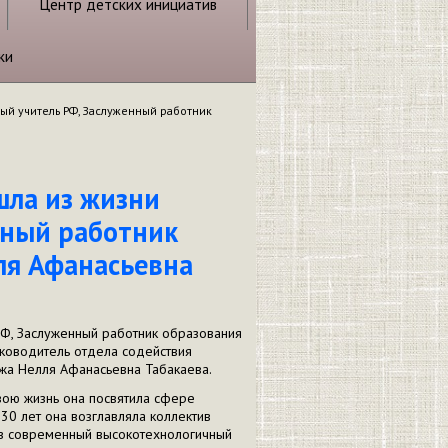
Центр детских инициатив
ки
нный учитель РФ, Заслуженный работник
шла из жизни
нный работник
ля Афанасьевна
РФ, Заслуженный работник образования
уководитель отдела содействия
джа Нелля Афанасьевна Табакаева.
вою жизнь она посвятила сфере
30 лет она возглавляла коллектив
 в современный высокотехнологичный