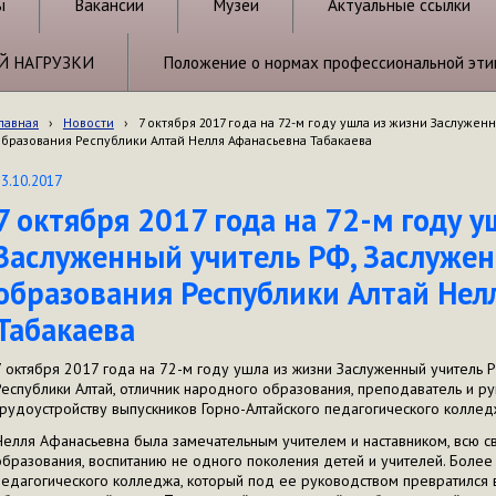
ы
Вакансии
Музеи
Актуальные ссылки
Й НАГРУЗКИ
Положение о нормах профессиональной эти
лавная
›
Новости
›
7 октября 2017 года на 72-м году ушла из жизни Заслуже
образования Республики Алтай Нелля Афанасьевна Табакаева
13.10.2017
7 октября 2017 года на 72-м году у
Заслуженный учитель РФ, Заслуже
образования Республики Алтай Нел
Табакаева
7 октября 2017 года на 72-м году ушла из жизни Заслуженный учитель 
Республики Алтай, отличник народного образования, преподаватель и р
трудоустройству выпускников Горно-Алтайского педагогического колле
Нелля Афанасьевна была замечательным учителем и наставником, всю с
образования, воспитанию не одного поколения детей и учителей. Более 
педагогического колледжа, который под ее руководством превратился