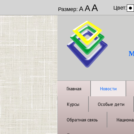
А
А
Цвет:
А
Размер:
М
Главная
Новости
Курсы
Особые дети
Обратная связь
Национал