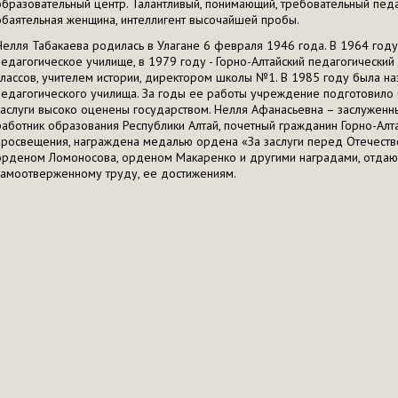
образовательный центр. Талантливый, понимающий, требовательный педа
обаятельная женщина, интеллигент высочайшей пробы.
Нелля Табакаева родилась в Улагане 6 февраля 1946 года. В 1964 году
педагогическое училище, в 1979 году - Горно-Алтайский педагогический 
классов, учителем истории, директором школы №1. В 1985 году была н
педагогического училища. За годы ее работы учреждение подготовило б
заслуги высоко оценены государством. Нелля Афанасьевна – заслуженн
работник образования Республики Алтай, почетный гражданин Горно-Алт
просвещения, награждена медалью ордена «За заслуги перед Отечество
орденом Ломоносова, орденом Макаренко и другими наградами, отдаю
самоотверженному труду, ее достижениям.