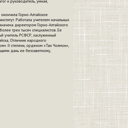
гог и руководитель, умная,
 окончила Горно-Алтайское
институт. Работала учителем начальных
азначена директором Горно-Алтайского
олее трех тысяч специалистов. Ее
ый учитель РСФСР, заслуженный
айска, Отличник народного
м» II степени, орденом «Тан Чолмон»,
щими дань ее беззаветному,