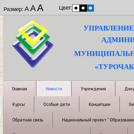
А
А
Цвет:
А
Размер:
УПРАВЛЕНИЕ
АДМИНИ
МУНИЦИПАЛЬН
«ТУРОЧАК
Главная
Новости
Учреждения
Док
Курсы
Особые дети
Концепции
Бе
Обратная связь
Национальный проект " Образовани