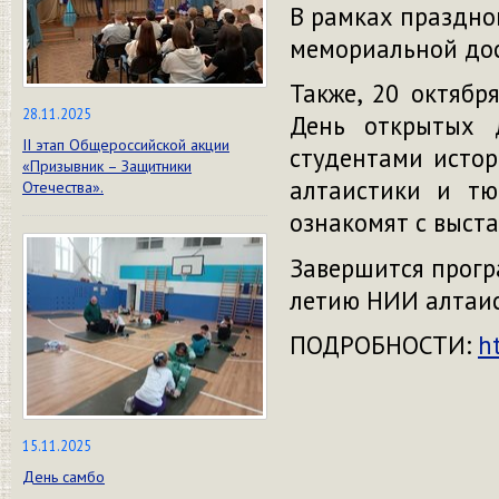
В рамках праздно
мемориальной доск
Также, 20 октябр
28.11.2025
День открытых д
II этап Общероссийской акции
студентами истор
«Призывник – Защитники
алтаистики и тю
Отечества».
ознакомят с выст
Завершится прогр
летию НИИ алтаист
ПОДРОБНОСТИ:
h
15.11.2025
День самбо