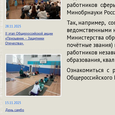
работников сферы
Минобрнауки Рос
Так, например, с
28.11.2025
ведомственными 
II этап Общероссийской акции
Министерства обр
«Призывник – Защитники
Отечества».
почётные звания) 
работников незав
образования, ква
Ознакомиться с 
Общероссийского
15.11.2025
День самбо