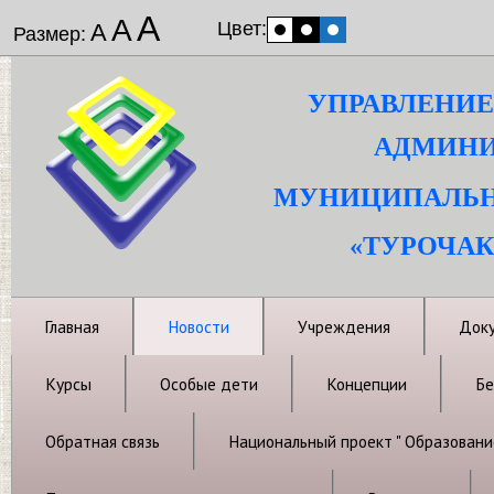
А
А
Цвет:
А
Размер:
УПРАВЛЕНИЕ
АДМИНИ
МУНИЦИПАЛЬН
«ТУРОЧАК
Главная
Новости
Учреждения
Док
Курсы
Особые дети
Концепции
Бе
Обратная связь
Национальный проект " Образовани