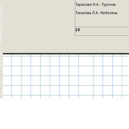
Тарасова Н.А. -Турочак
Тагызова Л.А. -Кебезень
10