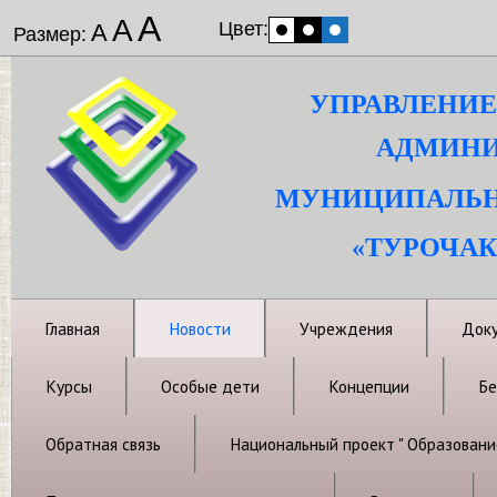
А
А
Цвет:
А
Размер:
УПРАВЛЕНИЕ
АДМИНИ
МУНИЦИПАЛЬН
«ТУРОЧАК
Главная
Новости
Учреждения
Док
Курсы
Особые дети
Концепции
Бе
Обратная связь
Национальный проект " Образовани