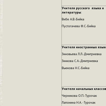
Учителя русского языка и
литературы
:
Вибе А.В.-Бийка
Пустогачева Ф.С.-Бийка
Учителя иностранных язык
Зиновьева Л.Л.-Дмитриевка
Зинкова С.А.-Дмитриевка
Вьюкова Н.С.-Бийка
Учителя начальных классов
Черникова О.П.-Турочак
Лапонина Н.А. -Турочак