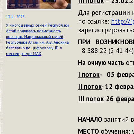
III
поток
–
23.02
.2
Для регистрации 
13.11.2025
по ссылке:
http://
У многодетных семей Республики
зарегистрироватьс
Алтай появилась возможность
посещать Национальный музей
ПРИ ВОЗНИКНОВ
Республики Алтай им. А.В. Анохина
бесплатно по цифровому ID в
8 388 22 (2 41 44)
мессенджере МАХ
На очную часть
от
I
поток
- 05 февра
II
поток
-
12 февра
III
поток
-
26 февра
НАЧАЛО
занятий 
МЕСТО
обучения: 