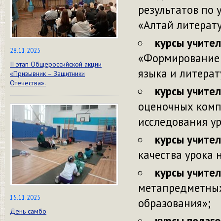
результатов по 
«Алтай литерату
курсы учител
28.11.2025
«Формирование 
II этап Общероссийской акции
языка и литерат
«Призывник – Защитники
Отечества».
курсы учите
оценочных комп
исследования ур
курсы учите
качества урока 
курсы учите
метапредметных
15.11.2025
образования»;
День самбо
курсы педаг