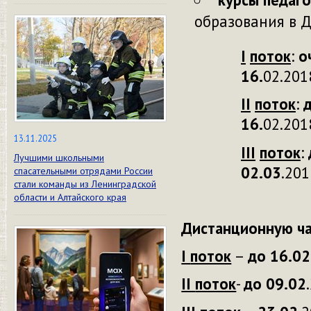
образования в 
I
поток
:
о
1
6.
02.201
II
поток
:
1
6.
02.201
13.11.2025
III
поток
:
Лучшими школьными
02
.0
3
.201
спасательными отрядами России
стали команды из Ленинградской
области и Алтайского края
Дистанционную ча
I
поток
–
до 16.02
II
поток
-
до 09.02