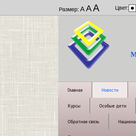
А
А
Цвет:
А
Размер:
М
Главная
Новости
Курсы
Особые дети
Обратная связь
Национал