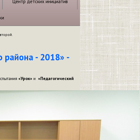
Центр детских инициатив
ки
 второй.
 района - 2018» -
испытания
«Урок»
и
«Педагогический