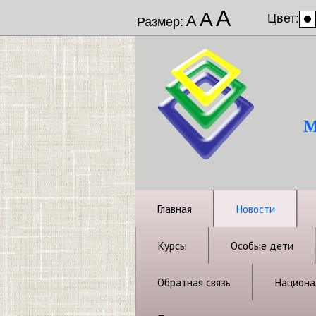
А
А
Цвет:
А
Размер:
М
Главная
Новости
Курсы
Особые дети
Обратная связь
Национал