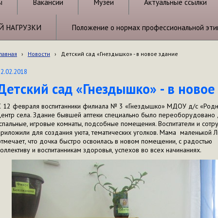
ы
Вакансии
Музеи
Актуальные ссылки
Й НАГРУЗКИ
Положение о нормах профессиональной эти
лавная
›
Новости
›
Детский сад «Гнездышко» - в новое здание
22.02.2018
Детский сад «Гнездышко» - в новое
С 12 февраля воспитанники филиала № 3 «Гнездышко» МДОУ д/с «Родн
центр села. Здание бывшей аптеки специально было переоборудовано 
спальные, игровые комнаты, подсобные помещения. Воспитатели и сотр
приложили для создания уюта, тематических уголков. Мама маленькой Л
отмечает, что дочка быстро освоилась в новом помещении, с радостью 
коллективу и воспитанникам здоровья, успехов во всех начинаниях.