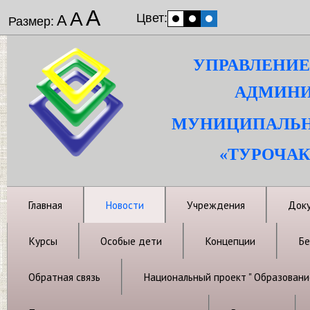
А
А
Цвет:
А
Размер:
УПРАВЛЕНИЕ
АДМИНИ
МУНИЦИПАЛЬН
«ТУРОЧАК
Главная
Новости
Учреждения
Док
Курсы
Особые дети
Концепции
Бе
Обратная связь
Национальный проект " Образовани