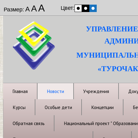
А
А
Цвет:
А
Размер:
УПРАВЛЕНИЕ
АДМИНИ
МУНИЦИПАЛЬН
«ТУРОЧАК
Главная
Новости
Учреждения
Док
Курсы
Особые дети
Концепции
Бе
Обратная связь
Национальный проект " Образовани