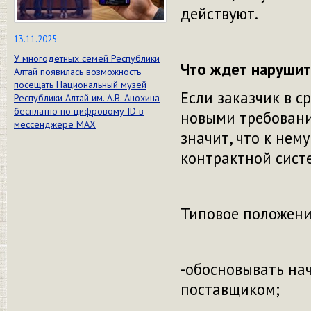
действуют.
13.11.2025
У многодетных семей Республики
Что ждет наруши
Алтай появилась возможность
посещать Национальный музей
Если заказчик в с
Республики Алтай им. А.В. Анохина
бесплатно по цифровому ID в
новыми требования
мессенджере МАХ
значит, что к нем
контрактной сист
Типовое положени
-обосновывать на
поставщиком;