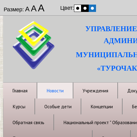
А
А
Цвет:
А
Размер:
УПРАВЛЕНИЕ
АДМИНИ
МУНИЦИПАЛЬН
«ТУРОЧАК
Главная
Новости
Учреждения
Док
Курсы
Особые дети
Концепции
Бе
Обратная связь
Национальный проект " Образовани