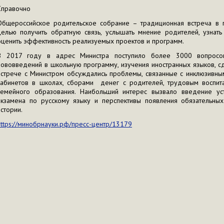
Справочно
Общероссийское родительское собрание – традиционная встреча в
целью получить обратную связь, услышать мнение родителей, узнат
оценить эффективность реализуемых проектов и программ.
В 2017 году в адрес Министра поступило более 3000 вопросов,
нововведений в школьную программу, изучения иностранных языков, сд
встрече с Министром обсуждались проблемы, связанные с инклюзивны
кабинетов в школах, сборами денег с родителей, трудовым воспита
семейного образования. Наибольший интерес вызвало введение уст
экзамена по русскому языку и перспективы появления обязательны
истории.
https://минобрнауки.рф/пресс-центр/13179