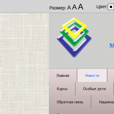
А
А
Цвет:
А
Размер:
М
Главная
Новости
Курсы
Особые дети
Обратная связь
Национал