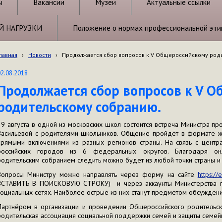
ы
Вакансии
Музеи
Актуальные ссылки
Й НАГРУЗКИ
Положение о нормах профессиональной эти
лавная
›
Новости
›
Продолжается сбор вопросов к V Общероссийскому род
02.08.2018
Продолжается сбор вопросов к V 
родительскому собранию.
29 августа в одной из московских школ состоится встреча Министра п
Васильевой с родителями школьников. Общение пройдёт в формате 
прямыми включениями из разных регионов страны. На связь с цент
российских городов из 6 федеральных округов. Благодаря онл
родительским собранием следить можно будет из любой точки страны и
Вопросы Министру можно направлять через форму на сайте
https://
ВСТАВИТЬ В ПОИСКОВУЮ СТРОКУ) и через аккаунты Министерства п
социальных сетях. Наиболее острые из них станут предметом обсуждени
Партнёром в организации и проведении Общероссийского родительск
родительская ассоциация социальной поддержки семей и защиты семей