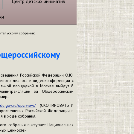
Центр детских инициатив
ки
ительскому собранию.
Общероссийскому
росвещения Российской Федерации О.Ю.
живого диалога и видеоконференции с
ральной площадкой в Москве выйдут 8
айн-трансляции за Общероссийским
 мира.
edu.gov.ru/opc-view/
(СКОПИРОВАТЬ И
росвещения Российской Федерации в
я в ходе собрания.
ого собрания выступает Национальная
ных ценностей.