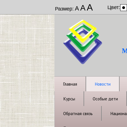
А
А
Цвет:
А
Размер:
М
Главная
Новости
Курсы
Особые дети
Обратная связь
Национал