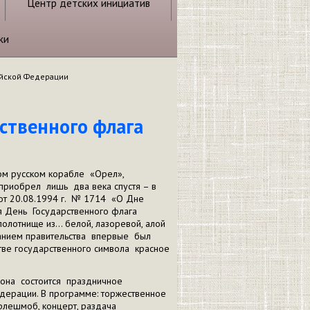
Центр детских инициатив
ки
сийской Федерации
рственного флага
ом русском корабле «Орел»,
 приобрел лишь два века спустя – в
т 20.08.1994 г. № 1714 «О Дне
я День Государственного флага
олотнище из… белой, лазоревой, алой
данием правительства впервые был
тве государственного символа красное
йона состоится праздничное
дерации. В программе: торжественное
флешмоб, концерт, раздача