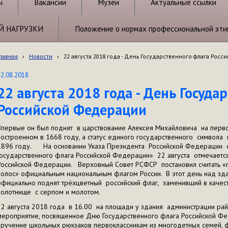
ы
Вакансии
Музеи
Актуальные ссылки
Й НАГРУЗКИ
Положение о нормах профессиональной эти
лавная
›
Новости
›
22 августа 2018 года - День Государственного флага Рос
22.08.2018
22 августа 2018 года - День Госуда
Российской Федерации
Впервые он был поднят в царствование Алексея Михайловича на перв
построенном в 1668 году, а статус единого государственного символа
1896 году. На основании Указа Президента Российской Федерации о
Государственного флага Российской Федерации» 22 августа отмечаетс
Российской Федерации. Верховный Совет РСФСР постановил считать «п
полос» официальным национальным флагом России. В этот день над з
официально поднят трёхцветный российский флаг, заменивший в качес
полотнище с серпом и молотом.
22 августа 2018 года в 16.00 на площади у здания администрации ра
мероприятие, посвященное Дню Государственного флага Российской Фе
вручение школьных рюкзаков первоклассникам из многодетных семей, 