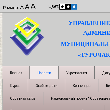
А
А
Цвет:
А
Размер:
УПРАВЛЕНИЕ
АДМИНИ
МУНИЦИПАЛЬН
«ТУРОЧАК
Главная
Новости
Учреждения
Док
Курсы
Особые дети
Концепции
Бе
Обратная связь
Национальный проект " Образовани