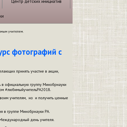
Центр детских инициатив
ки
имым учителем.
урс фотографий с
елающих принять участие в акции,
ть в официальную группу Минобрнауки
егом #любимыйучительРА2018.
своим учителям, но и получить ценные
я в группе Минобрнауки РА.
 Международный день учителя.