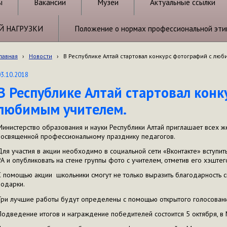
ы
Вакансии
Музеи
Актуальные ссылки
Й НАГРУЗКИ
Положение о нормах профессиональной эти
лавная
›
Новости
›
В Республике Алтай стартовал конкурс фотографий с люб
03.10.2018
В Республике Алтай стартовал конк
любимым учителем.
Министерство образования и науки Республики Алтай приглашает всех ж
посвященной профессиональному празднику педагогов.
Для участия в акции необходимо в социальной сети «Вконтакте» вступи
РА и опубликовать на стене группы фото с учителем, отметив его хэшт
С помощью акции школьники смогут не только выразить благодарность 
подарки.
Три лучшие работы будут определены с помощью открытого голосовани
Подведение итогов и награждение победителей состоится 5 октября, в