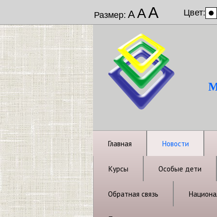
А
А
Цвет:
А
Размер:
М
Главная
Новости
Курсы
Особые дети
Обратная связь
Национал