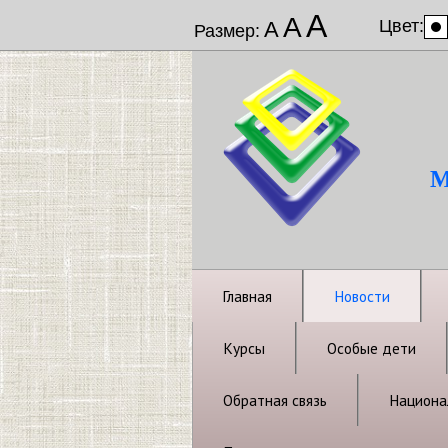
А
А
Цвет:
А
Размер:
М
Главная
Новости
Курсы
Особые дети
Обратная связь
Национал