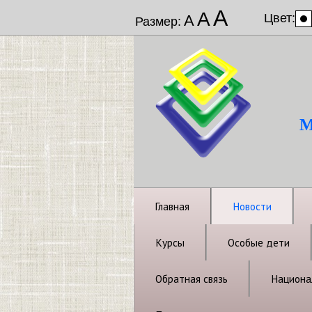
А
А
Цвет:
А
Размер:
М
Главная
Новости
Курсы
Особые дети
Обратная связь
Национал