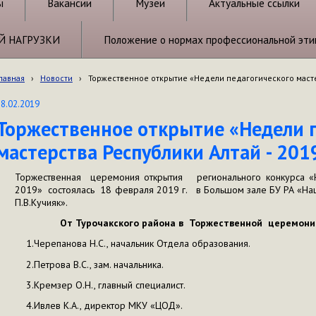
ы
Вакансии
Музеи
Актуальные ссылки
Й НАГРУЗКИ
Положение о нормах профессиональной эти
лавная
›
Новости
›
Торжественное открытие «Недели педагогического мастер
18.02.2019
Торжественное открытие «Недели п
мастерства Республики Алтай - 201
Торжественная церемония открытия регионального конкурса «Н
2019» состоялась 18 февраля 2019 г. в Большом зале БУ РА «На
П.В.Кучияк».
От Турочакского района в
Торжественной церемонии
1.Черепанова Н.С., начальник Отдела образования.
2.Петрова В.С., зам. начальника.
3.Кремзер О.Н., главный специалист.
4.Ивлев К.А., директор МКУ «ЦОД».