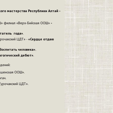
го мастерства Республики Алтай -
ОШ» филиал «Верх-Бийская ООШ»
-
татель года»
.
рочакский ЦДТ» -
«Сердце отдаю
Воспитать человека».
агогический дебют»
.
дений:
ошенская ООШ».
гач.
Турочакский ЦДТ».
.