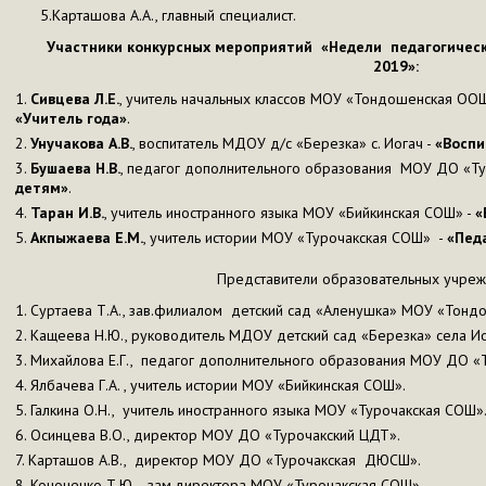
5.Карташова А.А., главный специалист.
Участники конкурсных мероприятий «Недели педагогическо
2019»:
Сивцева Л.Е.
, учитель начальных классов МОУ «Тондошенская О
«Учитель года»
.
Унучакова А.В.
, воспитатель МДОУ д/с «Березка» с. Иогач -
«Воспи
Бушаева Н.В.
, педагог дополнительного образования МОУ ДО «Ту
детям»
.
Таран И.В.
, учитель иностранного языка МОУ «Бийкинская СОШ» -
«
Акпыжаева Е.М.
, учитель истории МОУ «Турочакская СОШ» -
«Пед
Представители образовательных учреж
Суртаева Т.А., зав.филиалом детский сад «Аленушка» МОУ «Тонд
Кащеева Н.Ю., руководитель МДОУ детский сад «Березка» села Ио
Михайлова Е.Г., педагог дополнительного образования МОУ ДО «
Ялбачева Г.А. , учитель истории МОУ «Бийкинская СОШ».
Галкина О.Н., учитель иностранного языка МОУ «Турочакская СОШ»
Осинцева В.О., директор МОУ ДО «Турочакский ЦДТ».
Карташов А.В., директор МОУ ДО «Турочакская ДЮСШ».
Кононенко Т.Ю., зам.директора МОУ «Турочакская СОШ».