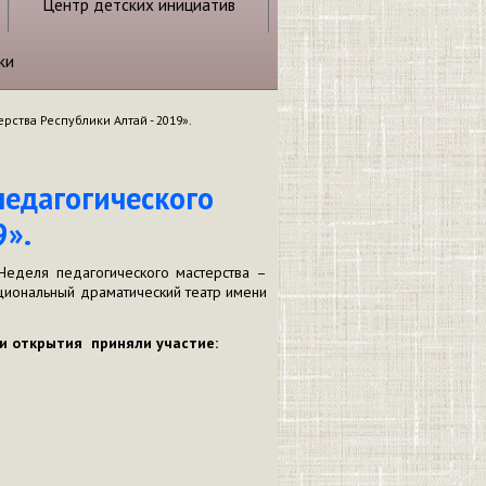
Центр детских инициатив
ки
ства Республики Алтай - 2019».
едагогического
9».
еделя педагогического мастерства –
циональный драматический театр имени
 открытия приняли участие: