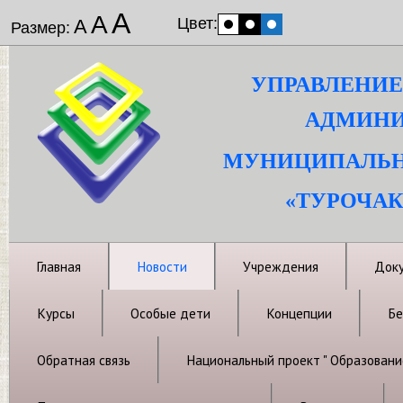
А
А
Цвет:
А
Размер:
УПРАВЛЕНИЕ
АДМИНИ
МУНИЦИПАЛЬН
«ТУРОЧАК
Главная
Новости
Учреждения
Док
Курсы
Особые дети
Концепции
Бе
Обратная связь
Национальный проект " Образовани