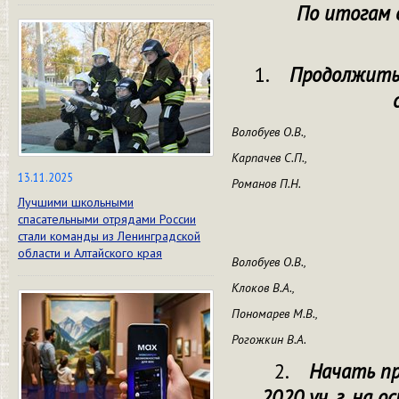
По итогам 
1.
Продолжить 
Волобуев О.В.,
Карпачев С.П.,
13.11.2025
Романов П.Н.
Лучшими школьными
спасательными отрядами России
стали команды из Ленинградской
области и Алтайского края
Волобуев О.В.,
Клоков В.А.,
Пономарев М.В.,
Рогожкин В.А.
2.
Начать пр
2020 уч. г. на