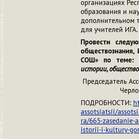
организациях Респ
образования и на
дополнительном т
для учителей ИГА.
Провести следую
обществознания, 
СОШ» по теме
истории, обществоз
Предсе
Черлояков
ПОДРОБНОСТИ:
h
assotsiatsii/assots
ra/665-zasedanie-as
istorii-i-kultury-g