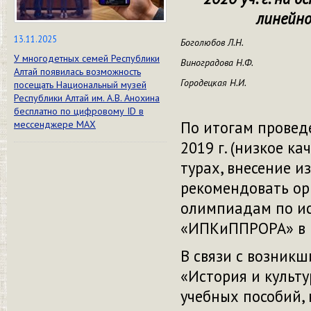
линейно
13.11.2025
Боголюбов Л.Н.
У многодетных семей Республики
Виноградова Н.Ф.
Алтай появилась возможность
Городецкая Н.И.
посещать Национальный музей
Республики Алтай им. А.В. Анохина
бесплатно по цифровому ID в
По итогам провед
мессенджере МАХ
2019 г. (низкое к
турах, внесение и
рекомендовать ор
олимпиадам по ис
«ИПКиППРОРА» в м
В связи с возник
«История и культу
учебных пособий, 