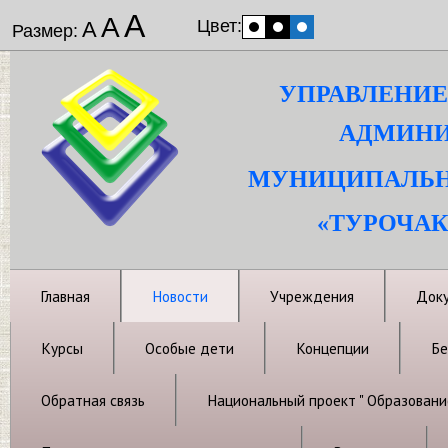
А
А
Цвет:
А
Размер:
УПРАВЛЕНИЕ
АДМИНИ
МУНИЦИПАЛЬН
«ТУРОЧАК
Главная
Новости
Учреждения
Док
Курсы
Особые дети
Концепции
Бе
Обратная связь
Национальный проект " Образовани