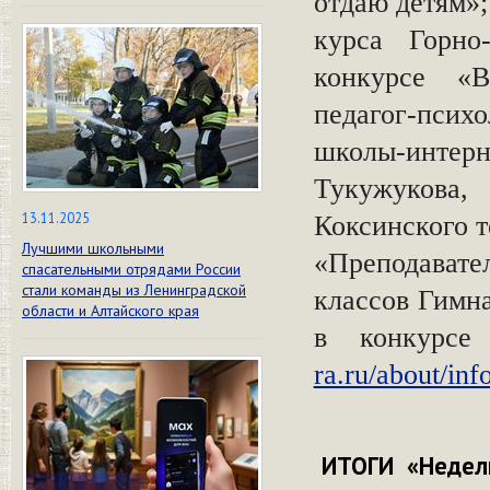
отдаю детям»
курса Горно
конкурсе «В
педагог-пси
школы-интерн
Тукужукова,
13.11.2025
Коксинского т
Лучшими школьными
«Преподавател
спасательными отрядами России
стали команды из Ленинградской
классов Гимн
области и Алтайского края
в конкурсе 
ra.ru/about/in
ИТОГИ «Недели