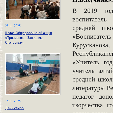
В 2019 год
воспитатель
28.11.2025
средней шк
II этап Общероссийской акции
«Воспитател
«Призывник – Защитники
Отечества».
Курусканова
Республикан
«Учитель го
учитель алта
средней школ
литературы Р
педагог допо
15.11.2025
творчества г
День самбо