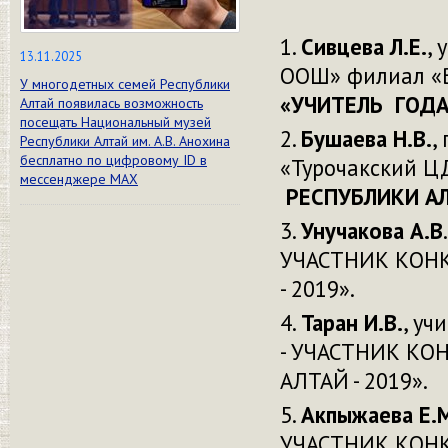
Сивцева Л.Е.
,
13.11.2025
ООШ» филиал «
У многодетных семей Республики
«УЧИТЕЛЬ ГОДА
Алтай появилась возможность
посещать Национальный музей
Бушаева Н.В.
,
Республики Алтай им. А.В. Анохина
бесплатно по цифровому ID в
«Турочакский Ц
мессенджере МАХ
РЕСПУБЛИКИ АЛТ
Унучакова А.В
УЧАСТНИК КОН
- 2019».
Таран И.В.
, у
- УЧАСТНИК КО
АЛТАЙ - 2019».
Акпыжаева Е.
УЧАСТНИК КОН