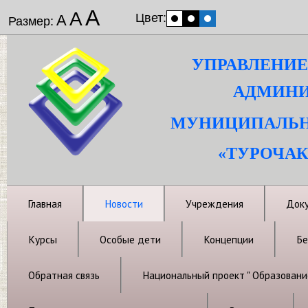
А
А
Цвет:
А
Размер:
УПРАВЛЕНИЕ
АДМИНИ
МУНИЦИПАЛЬН
«ТУРОЧАК
Главная
Новости
Учреждения
Док
Курсы
Особые дети
Концепции
Бе
Обратная связь
Национальный проект " Образовани