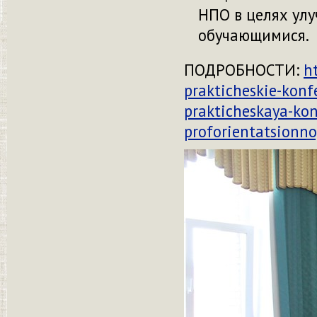
НПО в целях ул
обучающимися.
ПОДРОБНОСТИ:
h
prakticheskie-konf
prakticheskaya-konf
proforientatsionno