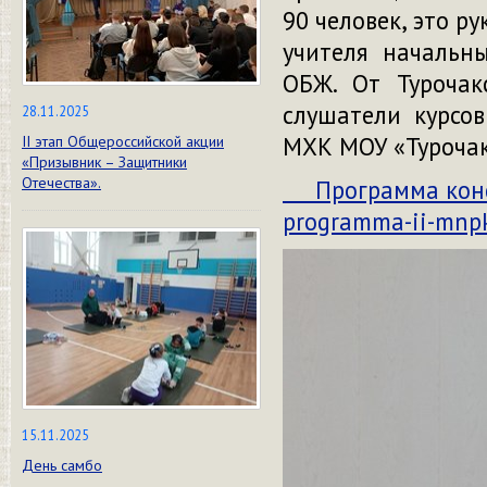
90 человек, это р
учителя начальны
ОБЖ. От Турочак
слушатели курсо
28.11.2025
МХК МОУ «Турочак
II этап Общероссийской акции
«Призывник – Защитники
Отечества».
Программа кон
programma-ii-mnpk
15.11.2025
День самбо