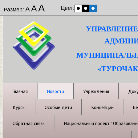
А
А
Цвет:
А
Размер:
УПРАВЛЕНИЕ
АДМИНИ
МУНИЦИПАЛЬН
«ТУРОЧАК
Главная
Новости
Учреждения
Док
Курсы
Особые дети
Концепции
Бе
Обратная связь
Национальный проект " Образовани