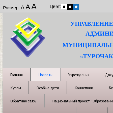
А
А
Цвет:
А
Размер:
УПРАВЛЕНИЕ
АДМИНИ
МУНИЦИПАЛЬН
«ТУРОЧАК
Главная
Новости
Учреждения
Док
Курсы
Особые дети
Концепции
Бе
Обратная связь
Национальный проект " Образовани