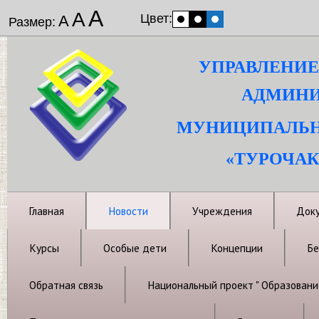
А
А
Цвет:
А
Размер:
УПРАВЛЕНИЕ
АДМИНИ
МУНИЦИПАЛЬН
«ТУРОЧАК
Главная
Новости
Учреждения
Док
Курсы
Особые дети
Концепции
Бе
Обратная связь
Национальный проект " Образовани